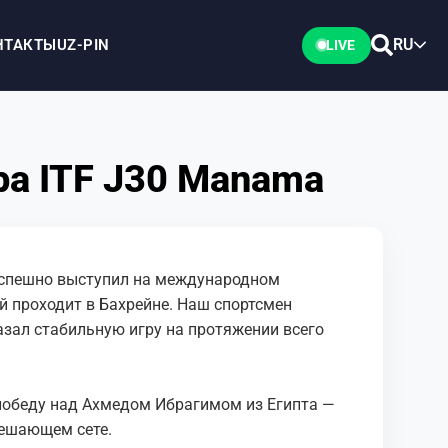
RU
НТАКТЫ
UZ-PIN
LIVE
а ITF J30 Manama
успешно выступил на международном
й проходит в Бахрейне. Наш спортсмен
зал стабильную игру на протяжении всего
победу над Ахмедом Ибрагимом из Египта —
 решающем сете.