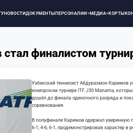
ТУ
НОВОСТИ
ДОКУМЕНТЫ
ПЕРСОНАЛИИ
МЕДИА
КОРТЫ
КО
 стал финалистом турнир
Узбекский теннисист Абдурахмон Каримов 
юниорском турнире ITF J30 Manama, которы
дошёл до финала одиночного разряда и пока
соревнования.
В полуфинале Каримов одержал уверенную 
6-1, 4-6, 6-1, продемонстрировав характер в