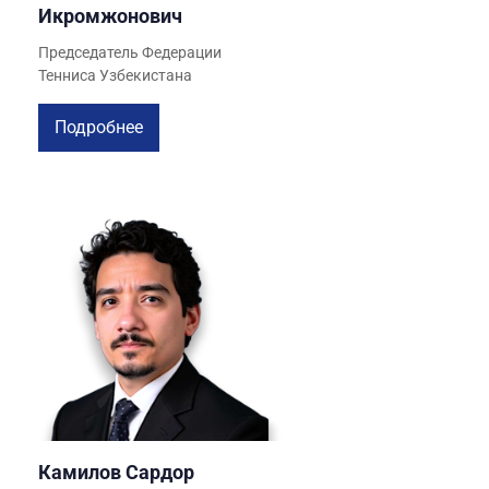
МЕДИА
Икромжонович
Председатель Федерации
КОРТЫ
Тенниса Узбекистана
Подробнее
КОНТАКТЫ
UZ-PIN
Камилов Сардор