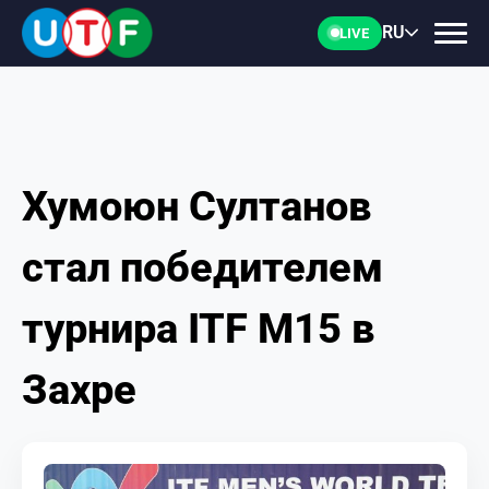
RU
LIVE
Хумоюн Султанов
ГЛАВНАЯ
стал победителем
ФТУ
турнира ITF M15 в
НОВОСТИ
Захре
ДОКУМЕНТЫ
ПЕРСОНАЛИИ