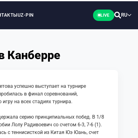
RU
НТАКТЫ
UZ-PIN
LIVE
в Канберре
етова успешно выступает на турнире
и пробилась в финал соревнований,
игру на всех стадиях турнира.
ержала серию принципиальных побед. В 1/8
ии Лолу Радивоевич со счетом 6-3, 7-6 (1).
сь с теннисисткой из Китая Юэ Юань, счет