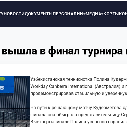
ТУ
НОВОСТИ
ДОКУМЕНТЫ
ПЕРСОНАЛИИ
МЕДИА
КОРТЫ
КО
вышла в финал турнира 
Узбекистанская теннисистка Полина Кудерм
Workday Canberra International (Австралия) 
продемонстрировав стабильную и уверенную 
На пути к решающему матчу Кудерметова од
финала она обыграла представительницу Серб
В четвертьфинале Полина уверенно справила