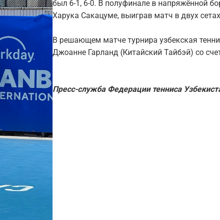
был 6-1, 6-0. В полуфинале в напряжённой б
Харука Сакацуме, выиграв матч в двух сетах —
В решающем матче турнира узбекская теннис
Джоанне Гарланд (Китайский Тайбэй) со счето
Пресс-служба Федерации тенниса Узбекист