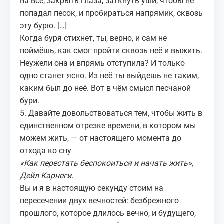
на всё, закрыть глаза, заткнуть уши, чтобы не
попадал песок, и пробираться напрямик, сквозь
эту бурю. […]
Когда буря стихнет, ты, верно, и сам
не
поймёшь
, как смог пройти сквозь неё и выжить.
Неужели она и впрямь отступила? И только
одно станет ясно. Из неё ты выйдешь не таким,
каким был до неё. Вот в чём смысл песчаной
бури.
5. Давайте довольствоваться тем, чтобы жить в
единственном отрезке времени, в котором мы
можем жить, — от настоящего момента до
отхода ко сну
«
Как перестать беспокоиться и начать жить
»,
Дейл Карнеги.
Вы и я в настоящую секунду стоим на
пересечении двух вечностей: безбрежного
прошлого, которое длилось вечно, и будущего,