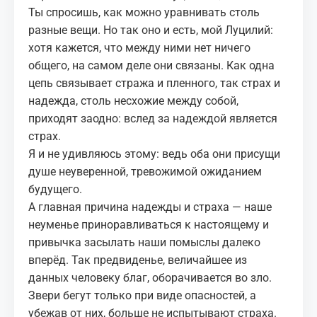
Ты спросишь, как можно уравнивать столь
разные вещи. Но так оно и есть, мой Луцилий:
хотя кажется, что между ними нет ничего
общего, на самом деле они связаны. Как одна
цепь связывает стража и пленного, так страх и
надежда, столь несхожие между собой,
приходят заодно: вслед за надеждой является
страх.
Я и не удивляюсь этому: ведь оба они присущи
душе неуверенной, тревожимой ожиданием
будущего.
А главная причина надежды и
страха
— наше
неуменье приноравливаться к настоящему и
привычка засылать наши помыслы далеко
вперёд. Так предвиденье, величайшее из
данных человеку благ, оборачивается во зло.
Звери бегут только при виде опасностей, а
убежав от них, больше не испытывают страха.