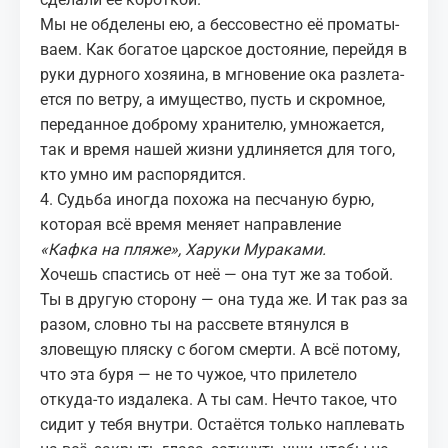
Мы не обделены ею, а бес­со­вест­но её про­ма­ты­
ва­ем. Как богатое цар­ское досто­я­ние, перей­дя в
руки дур­но­го хозя­и­на, в мгнове­ние ока раз­ле­та­
ет­ся по вет­ру, а иму­ще­ство, пусть и скром­ное,
передан­ное доб­ро­му хра­ни­те­лю, умно­жа­ет­ся,
так и
время
нашей жиз­ни удли­ня­ет­ся для того,
кто умно им рас­по­рядит­ся.
4. Судьба иногда похожа на песчаную бурю,
которая всё время меняет направление
«
Кафка на пляже
», Харуки Мураками.
Хочешь спастись от неё — она тут же за тобой.
Ты в другую сторону — она туда же. И так раз за
разом, словно ты на рассвете втянулся в
зловещую пляску с богом смерти. А всё потому,
что эта буря — не то чужое, что прилетело
откуда-то издалека. А ты сам. Нечто такое, что
сидит у тебя внутри. Остаётся только наплевать