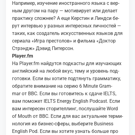
На­при­мер, изу­че­ние ино­стран­но­го язы­ка с вер­
ным дру­гом на пару — мо­ти­ви­ру­ет или де­ла­ет
прак­ти­ку слож­нее? А еще Кер­стин и Линдси бе­
рут ин­тер­вью у раз­ных ин­те­рес­ных лич­но­стей —
та­ких, как со­зда­тель ис­кус­ствен­ных язы­ков для
се­ри­а­ла «Игра пре­сто­лов» и филь­ма «Док­тор
Стр­эндж» Дэ­вид Пи­тер­сон.
Player.fm
На
Player.fm
най­дут­ся под­ка­сты для изу­ча­ю­щих
ан­глий­ский на лю­бой вкус, тему и уро­вень под­
го­тов­ки. Если вы хо­ти­те под­тя­нуть грам­ма­ти­ку,
об­ра­ти­те вни­ма­ние на се­рию
6 Minute Gram­
mar
от BBC. Если вы го­то­ви­тесь к сда­че IELTS,
вам по­мо­жет
IELTS En­ergy Eng­lish Pod­cast
. Если
вам ин­те­ре­сен сто­ри­тел­линг, по­слу­шай­те
Word
of Mouth
от BBC. Если для вас ак­ту­аль­нее тер­ми­
но­ло­гия из биз­нес-сфе­ры, вы­бе­ри­те
Busi­ness
Eng­lish Pod
. Если вы хо­ти­те узнать боль­ше про