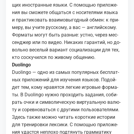
щих ино­стран­ные язы­ки. С по­мо­щью при­ло­же­
ния вы смо­же­те об­щать­ся с но­си­те­ля­ми язы­ка
и прак­ти­ко­вать вза­и­мо­вы­год­ный об­мен: к при­
ме­ру, вы учи­те рус­ско­му, а вас — ан­глий­ско­му.
Фор­ма­ты мо­гут быть раз­ные: уст­но, че­рез мес­
сен­джер или по ви­део. Ни­ка­ких га­ран­тий, но до­
воль­но ве­се­лый ва­ри­ант со­ци­а­ли­за­ции для тех,
кто со­ску­чил­ся по жи­во­му об­ще­нию.
Duolingo
Duolingo
— одно из са­мых по­пу­ляр­ных бес­плат­
ных при­ло­же­ний для изу­че­ния язы­ков. По­дой­
дет тем, кому нра­вят­ся лег­кие иг­ро­вые фор­ма­
ты. В Duolingo нуж­но про­хо­дить за­да­ния, со­би­
рать очки и сим­во­ли­че­скую вир­ту­аль­ную ва­лю­
ту и со­рев­но­вать­ся с дру­ги­ми поль­зо­ва­те­ля­ми.
Здесь так­же мож­но чи­тать ко­рот­кие ис­то­рии
для тре­ни­ров­ки лек­си­ки. С по­мо­щью при­ло­же­
ния удаст­ся непло­хо под­тя­нуть грам­ма­ти­ку