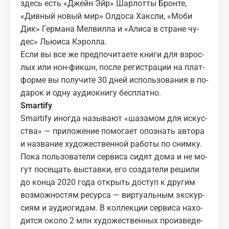
здесь есть «Джейн Эйр» Шар­лот­ты Брон­те,
«Див­ный но­вый мир» Ол­до­са Хакс­ли, «Моби
Дик» Гер­ма­на Мел­вил­ла и «Али­са в стране чу­
дес» Лью­и­са Кэрол­ла.
Если вы все же пред­по­чи­та­е­те кни­ги для взрос­
лых или нон-фикшн, по­сле ре­ги­стра­ции на плат­
фор­ме вы по­лу­чи­те 30 дней ис­поль­зо­ва­ния в по­
да­рок и одну аудиок­ни­гу бес­плат­но.
Smar­tify
Smar­tify
ино­гда на­зы­ва­ют «ша­за­мом для ис­кус­
ства» — при­ло­же­ние по­мо­га­ет опо­знать ав­то­ра
и на­зва­ние ху­до­же­ствен­ной ра­бо­ты по сним­ку.
Пока поль­зо­ва­те­ли сер­ви­са си­дят дома и не мо­
гут по­се­щать вы­став­ки, его со­зда­те­ли ре­ши­ли
до кон­ца 2020 года
от­крыть до­ступ
к дру­гим
воз­мож­но­стям ре­сур­са — вир­ту­аль­ным экс­кур­
си­ям и аудио­ги­дам. В кол­лек­ции сер­ви­са на­хо­
дит­ся око­ло 2 млн ху­до­же­ствен­ных про­из­ве­де­