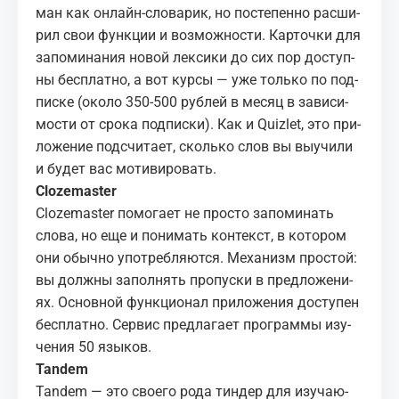
ман как он­лайн-сло­ва­рик, но по­сте­пен­но рас­ши­
рил свои функ­ции и воз­мож­но­сти. Кар­точ­ки для
за­по­ми­на­ния но­вой лек­си­ки до сих пор до­ступ­
ны бес­плат­но, а вот кур­сы — уже толь­ко по под­
пис­ке (око­ло 350-500 руб­лей в ме­сяц в за­ви­си­
мо­сти от сро­ка под­пис­ки). Как и Qui­zlet, это при­
ло­же­ние под­счи­та­ет, сколь­ко слов вы вы­учи­ли
и бу­дет вас мо­ти­ви­ро­вать.
Cloze­mas­ter
Cloze­mas­ter
по­мо­га­ет не про­сто за­по­ми­нать
сло­ва, но еще и по­ни­мать кон­текст, в ко­то­ром
они обыч­но упо­треб­ля­ют­ся. Ме­ха­низм про­стой:
вы долж­ны за­пол­нять про­пус­ки в пред­ло­же­ни­
ях. Ос­нов­ной функ­ци­о­нал при­ло­же­ния до­сту­пен
бес­плат­но. Сер­вис пред­ла­га­ет про­грам­мы изу­
че­ния 50 язы­ков.
Tan­dem
Tan­dem
— это сво­е­го рода тин­дер для изу­ча­ю­