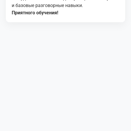
и ба­зо­вые раз­го­вор­ные на­вы­ки.
Приятного обучения!