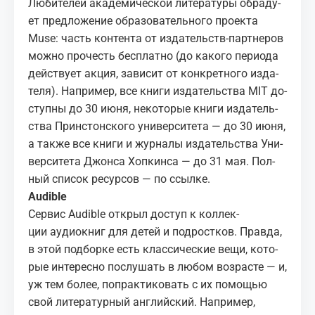
Лю­би­те­лей ака­де­ми­че­ской ли­те­ра­ту­ры об­ра­ду­
ет
пред­ло­же­ние
об­ра­зо­ва­тель­но­го про­ек­та
Muse: часть кон­тен­та от из­да­тельств-парт­не­ров
мож­но про­честь бес­плат­но (до ка­ко­го пе­ри­о­да
дей­ству­ет ак­ция, за­ви­сит от кон­крет­но­го из­да­
те­ля). На­при­мер, все кни­ги
из­да­тель­ства MIT
до­
ступ­ны до 30 июня, неко­то­рые кни­ги
из­да­тель­
ства Прин­стон­ско­го уни­вер­си­те­та
— до 30 июня,
а так­же все кни­ги и жур­на­лы
из­да­тель­ства Уни­
вер­си­те­та Джон­са Хоп­кин­са
— до 31 мая. Пол­
ный спи­сок ре­сур­сов —
по ссыл­ке
.
Au­di­ble
Сер­вис Au­di­ble от­крыл до­ступ к
кол­лек­
ции
аудиок­ниг для де­тей и под­рост­ков. Прав­да,
в этой под­бор­ке есть клас­си­че­ские вещи, ко­то­
рые ин­те­рес­но по­слу­шать в лю­бом воз­расте — и,
уж тем бо­лее, по­прак­ти­ко­вать с их по­мо­щью
свой ли­те­ра­тур­ный ан­глий­ский. На­при­мер,