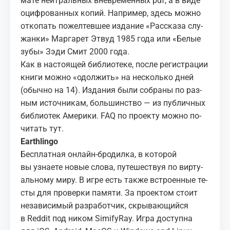
ма­те ней­траль­ных вне­вре­мен­ных pdf, а в виде
оциф­ро­ван­ных ко­пий. На­при­мер, здесь мож­но
от­ко­пать по­жел­тев­шее из­да­ние «
Рас­ска­за слу­
жан­ки
»
Мар­га­рет Этвуд
1985 года или «
Бе­лые
зубы
» Зэди Смит 2000 года.
Как в на­сто­я­щей биб­лио­те­ке, по­сле ре­ги­стра­ции
кни­ги мож­но «одол­жить» на несколь­ко дней
(обыч­но на 14). Из­да­ния были со­бра­ны по раз­
ным ис­точ­ни­кам, боль­шин­ство — из пуб­лич­ных
биб­лио­тек Аме­ри­ки. FAQ по про­ек­ту мож­но по­
чи­тать
тут
.
Earth­lingo
Бес­плат­ная он­лайн-бро­дил­ка, в ко­то­рой
вы узна­е­те но­вые сло­ва, пу­те­ше­ствуя по вир­ту­
аль­но­му миру. В игре есть так­же встро­ен­ные те­
сты для про­вер­ки па­мя­ти. За про­ек­том сто­ит
неза­ви­си­мый раз­ра­бот­чик, скры­ва­ю­щий­ся
в
Red­dit
под ни­ком Sim­i­fyRay. Игра до­ступ­на