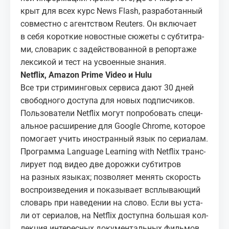
крыт для всех курс
News Flash
, раз­ра­бо­тан­ный
сов­мест­но с агент­ством Reuters. Он вклю­ча­ет
в себя ко­рот­кие но­вост­ные сю­же­ты с суб­тит­ра­
ми, сло­ва­рик с за­дей­ство­ван­ной в ре­пор­та­же
лек­си­кой и тест на усво­ен­ные зна­ния.
Net­flix, Ama­zon Prime Video и Hulu
Все три стри­мин­го­вых сер­ви­са дают 30 дней
сво­бод­но­го до­сту­па для но­вых под­пис­чи­ков.
Поль­зо­ва­те­ли Net­flix мо­гут по­про­бо­вать спе­ци­
аль­ное
рас­ши­ре­ние
для Google Chrome, ко­то­рое
по­мо­га­ет учить ино­стран­ный язык по се­ри­а­лам.
Про­грам­ма Lan­guage Learn­ing with Net­flix транс­
ли­ру­ет под ви­део две до­рож­ки суб­тит­ров
на раз­ных язы­ках; поз­во­ля­ет ме­нять ско­рость
вос­про­из­ве­де­ния и по­ка­зы­ва­ет всплы­ва­ю­щий
сло­варь при на­ве­де­нии на сло­во. Если вы уста­
ли от се­ри­а­лов, на Net­flix до­ступ­на боль­шая кол­
лек­ция ин­те­рес­ных
до­ку­мен­таль­ных филь­мов
.