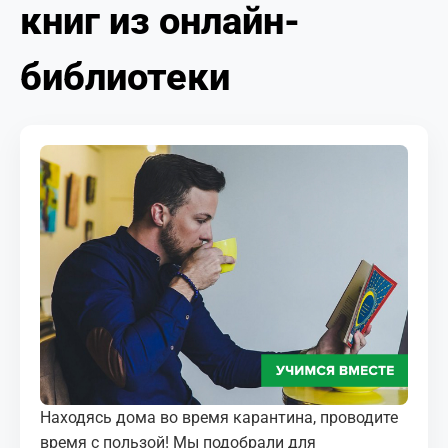
книг из онлайн-
МЕДИА
КОРТЫ
библиотеки
КОНТАКТЫ
UZ-PIN
Находясь дома во время карантина, проводите
время с пользой! Мы подобрали для