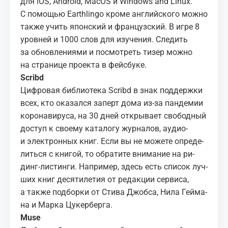
для
iOS
,
An­droid
,
Ma­cOS
и
Win­dows and Linux
.
С по­мо­щью Earth­lingo кро­ме ан­глий­ско­го мож­но
так­же учить япон­ский и фран­цуз­ский. В игре 8
уров­ней и 1000 слов для изу­че­ния. Сле­дить
за об­нов­ле­ни­я­ми и по­смот­реть ти­зер мож­но
на
стра­ни­це про­ек­та
в фейс­бу­ке.
Scribd
Циф­ро­вая биб­лио­те­ка Scribd в знак под­держ­ки
всех, кто ока­зал­ся за­перт дома из-за пан­де­мии
ко­ро­на­ви­ру­са, на 30 дней
от­кры­ва­ет
сво­бод­ный
до­ступ к сво­е­му ка­та­ло­гу жур­на­лов, аудио-
и элек­трон­ных книг. Если вы не мо­же­те опре­де­
лить­ся с кни­гой, то об­ра­ти­те вни­ма­ние на
ри­
динг-ли­стин­ги
. На­при­мер, здесь есть спи­сок луч­
ших книг де­ся­ти­ле­тия от ре­дак­ции сер­ви­са,
а так­же под­бор­ки от Сти­ва Дж­об­са, Нила Гей­ма­
на и Мар­ка Цу­кер­бер­га.
Muse