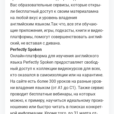
Вас образовательные сервисы, которые от­кры­
ли бес­плат­ный до­ступ к сво­им ма­те­ри­а­ламна
на любой вкус и уровень владения
англмйским языком.Так что, все эти обу­ча­ю­
щие при­ло­же­ния, игры, под­ка­сты, книги и ви­део­
плат­формы, помогут со­вер­шен­ство­вать ан­глий­
ский, не вста­вая с ди­ва­на.
Per­fectly Spo­ken
Он­лайн-плат­фор­ма для изу­че­ния ан­глий­ско­го
язы­ка Per­fectly Spo­ken предо­став­ля­ет
сво­бод­
ный до­ступ
к кол­лек­ции ви­део­кур­сов для всех,
кто ока­зал­ся в са­мо­изо­ля­ции или на ка­ран­тине.
На сай­те есть бо­лее 300 уро­ков на раз­ные уров­
ни вла­де­ния язы­ком (от A1 до C1). Так­же сер­вис
про­во­дит бес­плат­ные ве­би­на­ры, на ко­то­рых
мож­но, к при­ме­ру, на­учить­ся иде­аль­но­му про­из­
но­ше­нию или быст­ро чи­тать в по­ис­ках кон­крет­
ной ин­фор­ма­ции. Кро­ме того, до 31 мар­та от­