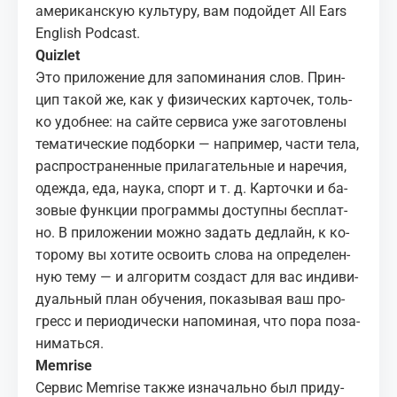
аме­ри­кан­скую куль­ту­ру, вам по­дой­дет
All Ears
Eng­lish Pod­cast
.
Qui­zlet
Это
при­ло­же­ние
для за­по­ми­на­ния слов. Прин­
цип та­кой же, как у фи­зи­че­ских кар­то­чек, толь­
ко удоб­нее: на сай­те сер­ви­са уже за­го­тов­ле­ны
те­ма­ти­че­ские под­бор­ки — на­при­мер, ча­сти тела,
рас­про­стра­нен­ные при­ла­га­тель­ные и на­ре­чия,
одеж­да, еда, на­у­ка, спорт и т. д. Кар­точ­ки и ба­
зо­вые функ­ции про­грам­мы до­ступ­ны бес­плат­
но. В при­ло­же­нии мож­но за­дать дед­лайн, к ко­
то­ро­му вы хо­ти­те осво­ить сло­ва на опре­де­лен­
ную тему — и ал­го­ритм со­здаст для вас ин­ди­ви­
ду­аль­ный план обу­че­ния, по­ка­зы­вая ваш про­
гресс и пе­ри­о­ди­че­ски на­по­ми­ная, что пора по­за­
ни­мать­ся.
Mem­rise
Сер­вис
Mem­rise
так­же из­на­чаль­но был при­ду­