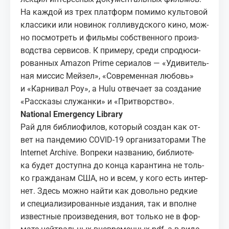
На каж­дой из трех плат­форм по­ми­мо куль­то­вой
клас­си­ки или но­ви­нок гол­ли­вуд­ско­го кино, мож­
но по­смот­реть и филь­мы соб­ствен­но­го про­из­
вод­ства сер­ви­сов. К при­ме­ру, сре­ди спро­дю­си­
ро­ван­ных Ama­zon Prime се­ри­а­лов — «Уди­ви­тель­
ная мис­сис Мей­зел», «Со­вре­мен­ная лю­бовь»
и «Кар­ни­вал Роу», а Hulu от­ве­ча­ет за со­зда­ние
«Рас­ска­зы слу­жан­ки» и «При­твор­ство».
Na­tional Emer­gency Li­brary
Рай для биб­лио­фи­лов, ко­то­рый
со­здан
как от­
вет на пан­де­мию COVID-19 ор­га­ни­за­то­ра­ми The
In­ter­net Archive. Во­пре­ки на­зва­нию,
биб­лио­те­
ка
бу­дет до­ступ­на до кон­ца ка­ран­ти­на не толь­
ко граж­да­нам США, но и всем, у кого есть ин­тер­
нет. Здесь мож­но най­ти как до­воль­но ред­кие
и спе­ци­а­ли­зи­ро­ван­ные из­да­ния, так и вполне
из­вест­ные про­из­ве­де­ния, вот толь­ко не в фор­