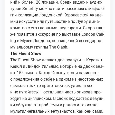
ний и бо­лее 120 ло­ка­ций. Сре­ди ви­део- и аудио­
ту­ров Smar­tify мож­но най­ти рас­ска­зы о ми­фо­ло­
гии кол­лек­ции лон­дон­ской Ко­ро­лев­ской Ака­де­
мии ис­кусств или пу­те­ше­ствие по Лу­в­ру и зна­
ком­ство с его глав­ны­ми ше­дев­ра­ми. Ско­ро так­
же по­явит­ся экс­кур­сия по вы­став­ке Lon­don Call­
ing в Му­зее Лон­до­на, по­свя­щен­ной ле­ген­дар­но­
му аль­бо­му груп­пы The Clash.
The Flu­ent Show
The Flu­ent Show
де­ла­ют две по­дру­ги — Кер­стин
Кей­бл и Линдси Уи­льямс, ко­то­рые на дво­их зна­
ют 15 язы­ков. Каж­дый вы­пуск они на­чи­на­ют
с пред­ло­же­ния о себе на од­ном из ино­стран­ных
язы­ков, так что при­го­товь­тесь удив­лять­ся
и не пу­гай­тесь — осталь­ная часть эпи­зо­да про­
хо­дит на ан­глий­ском. В сво­их под­ка­стах де­вуш­
ки об­суж­да­ют про­бле­мы и ра­до­сти та­ких же
муль­ти­линг­валь­ных эн­ту­зи­а­стов, как они сами.