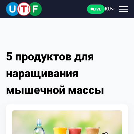
RU
LIVE
5 продуктов для
ГЛАВНАЯ
наращивания
ФТУ
мышечной массы
НОВОСТИ
ДОКУМЕНТЫ
ПЕРСОНАЛИИ