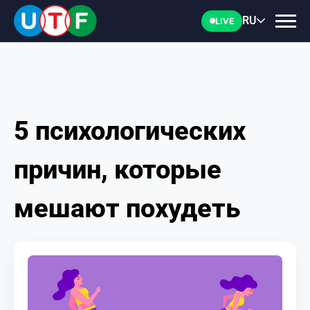
RU
LIVE
5 психологических
ГЛАВНАЯ
причин, которые
ФТУ
мешают похудеть
НОВОСТИ
ДОКУМЕНТЫ
ПЕРСОНАЛИИ