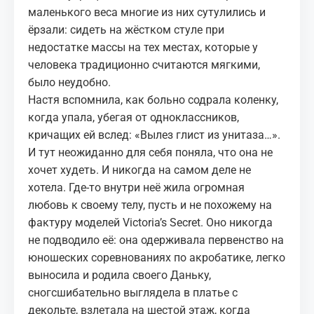
маленького веса многие из них сутулились и
ёрзали: сидеть на жёстком стуле при
недостатке массы на тех местах, которые у
человека традиционно считаются мягкими,
было неудобно.
Настя вспомнила, как больно содрала коленку,
когда упала, убегая от одноклассников,
кричащих ей вслед: «Вылез глист из унитаза…».
И тут неожиданно для себя поняла, что она не
хочет худеть. И никогда на самом деле не
хотела. Где‑то внутри неё жила огромная
любовь к своему телу, пусть и не похожему на
фактуру моделей Victoria’s Secret. Оно никогда
не подводило её: она одерживала первенство на
юношеских соревнованиях по акробатике, легко
выносила и родила своего Даньку,
сногсшибательно выглядела в платье с
декольте, взлетала на шестой этаж, когда