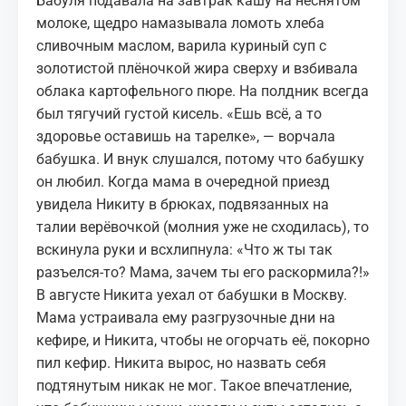
Бабуля подавала на завтрак кашу на неснятом
молоке, щедро намазывала ломоть хлеба
сливочным маслом, варила куриный суп с
золотистой плёночкой жира сверху и взбивала
облака
картофельного пюре
. На полдник всегда
был тягучий густой кисель. «Ешь всё, а то
здоровье оставишь на тарелке», — ворчала
бабушка. И внук слушался, потому что бабушку
он любил. Когда мама в очередной приезд
увидела Никиту в брюках, подвязанных на
талии верёвочкой (молния уже не сходилась), то
вскинула руки и всхлипнула: «Что ж ты так
разъелся‑то? Мама, зачем ты его раскормила?!»
В августе Никита уехал от бабушки в Москву.
Мама устраивала ему разгрузочные дни на
кефире, и Никита, чтобы не огорчать её, покорно
пил кефир. Никита вырос, но назвать себя
подтянутым никак не мог. Такое впечатление,