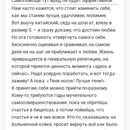
Самопомощь тут вряд ли будет эффективной.
Нам часто кажется, что стоит изменить себя,
как мы станем лучше, удачливее, любимее.
Вот выучу китайский, сяду на шпагат, влезу в
размер S — и сразу докажу, что достоин любви.
Но эта готовность отвергнуть самого себя,
бесконечно оценивая и сравнивая, на самом
деле ни на шаг не приближает к любви. Жизнь
превращается в генеральную репетицию, на
которой теряется ценность момента «здесь и
сейчас». Надо усердно поработать, и вот тогда
заживу! А пока: «Тяни носок! Лучше тяни!»
К принятию себя можно прийти по‑разному.
Кому‑то требуются годы мучительного
самосовершенствования: пока не обретёшь
счастье в бицепсах, а потом поймёшь, что
счастье и не в них вовсе. Кто‑то, оказавшись на
больничной койке, просит вернуть всё как было