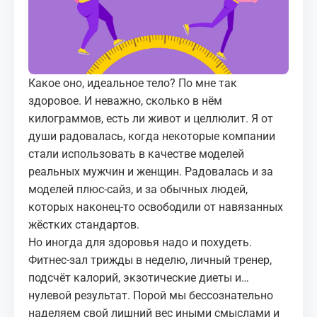
МЕДИА
КОРТЫ
Какое оно, идеальное тело? По мне так
КОНТАКТЫ
здоровое. И неважно, сколько в нём
килограммов, есть ли живот и
целлюлит
. Я от
UZ-PIN
души радовалась, когда некоторые компании
стали использовать в качестве моделей
реальных мужчин и женщин. Радовалась и за
моделей плюс‑сайз, и за обычных людей,
которых наконец‑то освободили от навязанных
жёстких стандартов.
Но иногда для здоровья надо и похудеть.
Фитнес‑зал трижды в неделю, личный тренер,
подсчёт калорий, экзотические диеты и…
нулевой результат. Порой мы бессознательно
наделяем свой лишний вес иными смыслами и