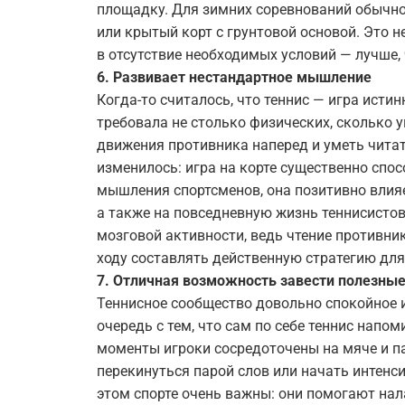
площадку. Для зимних соревнований обычно
или крытый корт с грунтовой основой. Это не
в отсутствие необходимых условий — лучше,
6. Развивает нестандартное мышление
Когда-то считалось, что теннис — игра исти
требовала не столько физических, сколько
движения противника наперед и уметь читат
изменилось: игра на корте существенно спо
мышления спортсменов, она позитивно влияе
а также на повседневную жизнь теннисистов
мозговой активности, ведь чтение противни
ходу составлять действенную стратегию дл
7. Отличная возможность завести полезны
Теннисное сообщество довольно спокойное 
очередь с тем, что сам по себе теннис нап
моменты игроки сосредоточены на мяче и па
перекинуться парой слов или начать интенс
этом спорте очень важны: они помогают на