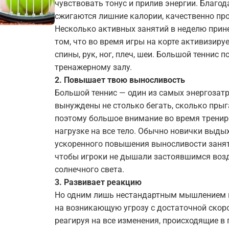
чувствовать тонус и прилив энергии. Благо
сжигаются лишние калории, качественно п
Несколько активных занятий в неделю принес
том, что во время игры на корте активизир
спины, рук, ног, плеч, шеи. Большой теннис
тренажерному залу.
2. Повышает твою выносливость
Большой теннис — один из самых энергозат
вынуждены не столько бегать, сколько прыг
поэтому большое внимание во время трени
нагрузке на все тело. Обычно новички выдых
ускоренного повышения выносливости заняти
чтобы игроки не дышали застоявшимся воз
солнечного света.
3. Развивает реакцию
Но одним лишь нестандартным мышлением м
на возникающую угрозу с достаточной скор
реагируя на все изменения, происходящие в