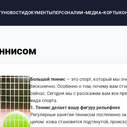
ТУ
НОВОСТИ
ДОКУМЕНТЫ
ПЕРСОНАЛИИ
МЕДИА
КОРТЫ
КО
еннисом
Большой теннис
— это спорт, который мы оч
бесконечно. Особенно о том, почему вам сто
сейчас. Сегодня мы с расскажем вам все пр
вида спорта.
1. Теннис делает вашу фигуру рельефнее
Регулярные занятия теннисом постепенно ок
целом: кожа становится подтянутой, проис