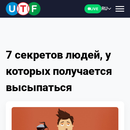
RU
LIVE
7 секретов людей, у
ГЛАВНАЯ
которых получается
ФТУ
высыпаться
НОВОСТИ
ДОКУМЕНТЫ
ПЕРСОНАЛИИ