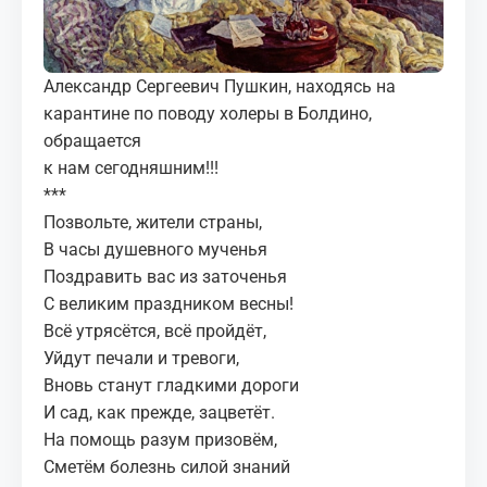
МЕДИА
КОРТЫ
Александр Сергеевич Пушкин, находясь на
карантине по поводу холеры в Болдино,
КОНТАКТЫ
обращается
к нам сегодняшним!!!
UZ-PIN
***
Позвольте, жители страны,
В часы душевного мученья
Поздравить вас из заточенья
С великим праздником весны!
Всё утрясётся, всё пройдёт,
Уйдут печали и тревоги,
Вновь станут гладкими дороги
И сад, как прежде, зацветёт.
На помощь разум призовём,
Сметём болезнь силой знаний