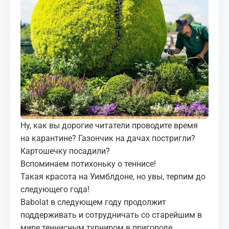
МЕДИА
КОРТЫ
КОНТАКТЫ
UZ-PIN
Ну, как вы дорогие читатели проводите время
на карантине? Газончик на дачах постригли?
Картошечку посадили?
Вспоминаем потихоньку о теннисе!
Такая красота на Уимблдоне, но увы, терпим до
следующего года!
Babolat в следующем году продолжит
поддерживать и сотрудничать со старейшим в
мире теннисным турниром в пригороде