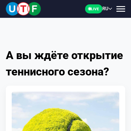
RU
LIVE
А вы ждёте открытие
ГЛАВНАЯ
теннисного сезона?
ФТУ
НОВОСТИ
ДОКУМЕНТЫ
ПЕРСОНАЛИИ