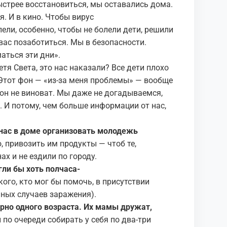
быстрее восстановиться, мы оставались дома.
я. И в кино. Чтобы вирус
ели, особенно, чтобы не болели дети, решили
вас позаботиться. Мы в безопасности.
аться эти дни».
тя Света, это нас наказали? Все дети плохо
 Этот фон — «из-за меня проблемы» — вообще
 он не виноват. Мы даже не догадываемся,
 И потому, чем больше информации от нас,
нас в доме организовать молодежь
 привозить им продукты — чтоб те,
ах и не ездили по городу.
ли бы хоть полчаса-
кого, кто мог бы помочь, в присутствии
нных случаев заражения).
рно одного возраста. И
х
мамы дружат,
по очереди собирать у себя по два-три