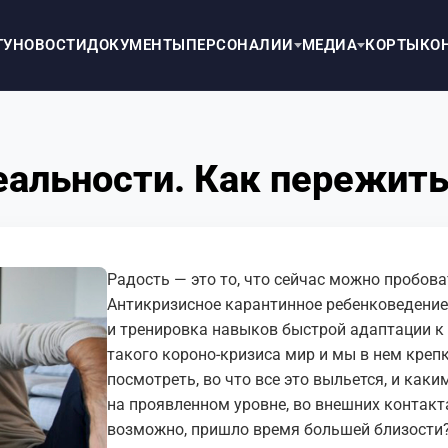
ТУ
НОВОСТИ
ДОКУМЕНТЫ
ПЕРСОНАЛИИ
МЕДИА
КОРТЫ
КО
еальности. Как пережить
Радость — это то, что сейчас можно пробов
Антикризисное карантинное ребенковедение
и тренировка навыков быстрой адаптации к
такого короно-кризиса мир и мы в нем креп
посмотреть, во что все это выльется, и каки
на проявленном уровне, во внешних контакт
возможно, пришло время большей близости?