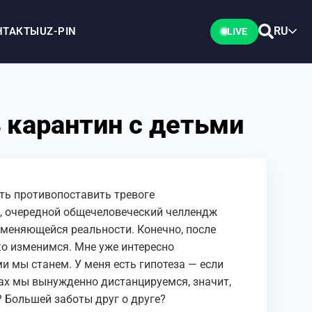
RU
НТАКТЫ
UZ-PIN
LIVE
 карантин с детьми
ать противопоставить тревоге
, очередной общечеловеческий челлендж
 меняющейся реальности. Конечно, после
ко изменимся. Мне уже интересно
ми мы станем. У меня есть гипотеза — если
ах мы вынужденно дистанцируемся, значит,
 Большей заботы друг о друге?