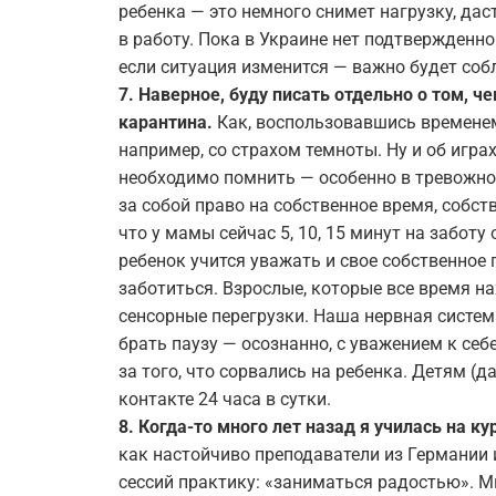
ребенка — это немного снимет нагрузку, да
в работу. Пока в Украине нет подтвержденно
если ситуация изменится — важно будет со
7.
Н
аверное, буду писать отдельно о том, ч
карантина
.
Как, воспользовавшись временем
например, со страхом темноты. Ну и об игра
необходимо помнить — особенно в тревожное
за собой право на собственное время, собст
что у мамы сейчас 5, 10, 15 минут на заботу 
ребенок учится уважать и свое собственное 
заботиться. Взрослые, которые все время н
сенсорные перегрузки. Наша нервная систем
брать паузу — осознанно, с уважением к себ
за того, что сорвались на ребенка. Детям 
контакте 24 часа в сутки.
8. Когда-то много лет назад я училась на к
как настойчиво преподаватели из Германии
сессий практику: «заниматься радостью». 