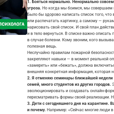
1.
Бояться нормально.
Ненормально совсем 
угроза.
Но когда мы боимся, мы совершаем 
Было бы здорово написать список того, что 
или распечатать картинку, а самому — рукам
нарисовать свой список. И свой план действ
и в тело вернуться. В списке важно описать
в случае болезни. Кому звоним, кого вызыв
полезная вещь.
Неслучайно правилам пожарной безопасност
закрепляют навыки — в момент реальной опа
«замереть» или «бежать», должна включить
внешняя конкретная информация, которая н
2. Я отменяю семинары ближайшей недели 
семей
,
много студентов из других городов.
эволюционировать и создавать онлайн-форм
пересматривать формы своей реализации. Н
3. Дети с
сегодняшнего
дня на карантине. В
и почему.
Например: «Сейчас многие люди в 