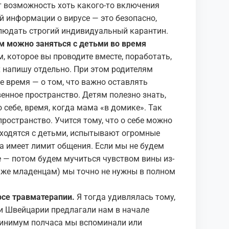
ст возможность хоть какого-то включения
й информации о вирусе — это безопасно,
блюдать строгий индивидуальный карантин.
ем можно заняться с детьми во время
, которое вы проводите вместе, поработать,
х напишу отдельно. При этом родителям
 время — о том, что важно оставлять
венное пространство. Детям полезно знать,
о себе, время, когда мама «в домике». Так
пространство. Учится тому, что о себе можно
аходятся с детьми, испытывают огромные
а имеет лимит общения. Если мы не будем
е — потом будем мучиться чувством вины из-
(даже младенцам) мы точно не нужны в полном
урсе травматерапии.
Я тогда удивлялась тому,
 и Швейцарии предлагали нам в начале
Минимум полчаса мы вспоминали или