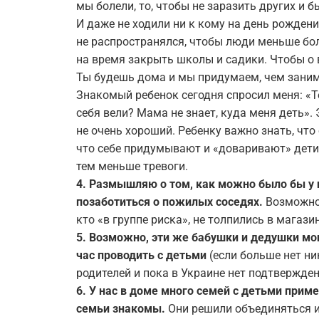
мы болели, то, чтобы не заразить других и 
И даже не ходили ни к кому на день рождени
не распространялся, чтобы люди меньше бол
на время закрыть школы и садики. Чтобы о 
Ты будешь дома и мы придумаем, чем заним
Знакомый ребенок сегодня спросил меня: «Те
себя вели? Мама не знает, куда меня деть».
не очень хороший. Ребенку важно знать, что
что себе придумывают и «доваривают» дети.
тем меньше тревоги.
4.
Размышляю о том, как можно было бы
у 
позаботиться о пожилых соседях.
Возможно,
кто «в группе риска», не толпились в магазин
5. Возможно, эти же бабушки и дедушки мог
час
проводить
с детьми
(если больше нет ни
родителей и пока в Украине нет подтвержде
6. У нас в доме много семей с детьми приме
семьи знакомы.
Они решили объединяться и 