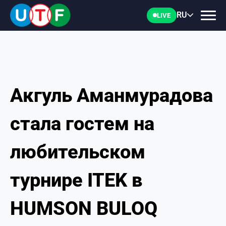
RU
LIVE
Акгуль Аманмурадова
ГЛАВНАЯ
стала гостем на
ФТУ
любительском
НОВОСТИ
турнире ITEK в
ДОКУМЕНТЫ
HUMSON BULOQ
ПЕРСОНАЛИИ