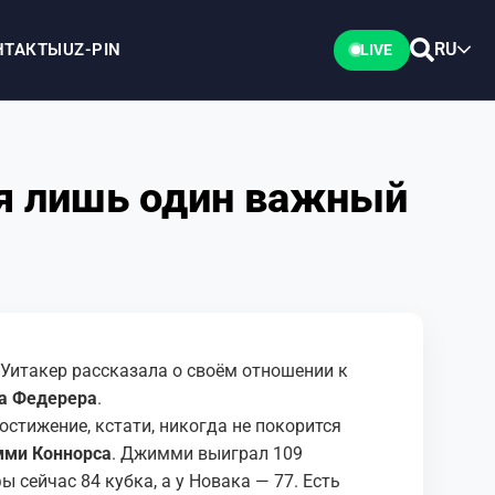
RU
НТАКТЫ
UZ-PIN
LIVE
ся лишь один важный
Уитакер рассказала о своём отношении к
а Федерера
.
остижение, кстати, никогда не покорится
ми Коннорса
. Джимми выиграл 109
ы сейчас 84 кубка, а у Новака — 77. Есть