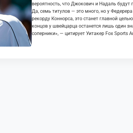
вероятность, что Джокович и Надаль будут г
Да, семь титулов — это много, но у Федерер
рекорду Коннорса, это станет главной целью
концов у швейцарца останется лишь один зн
соперники», — цитирует Уитакер Fox Sports Au