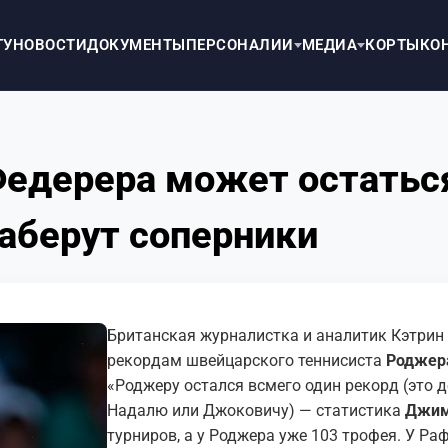
ТУ
НОВОСТИ
ДОКУМЕНТЫ
ПЕРСОНАЛИИ
МЕДИА
КОРТЫ
КО
 Федерера может остать
аберут соперники
Британская журналистка и аналитик Кэтрин 
рекордам швейцарского теннисиста
Роджер
«Роджеру остался всмего один рекорд (это д
Надалю или Джоковичу) — статистика
Джим
турниров, а у Роджера уже 103 трофея. У Раф