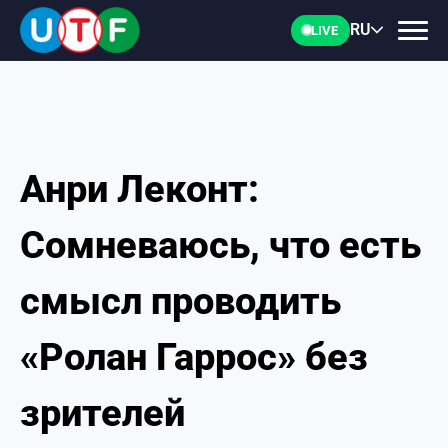
RU
LIVE
Анри Леконт:
ГЛАВНАЯ
Сомневаюсь, что есть
ФТУ
смысл проводить
НОВОСТИ
«Ролан Гаррос» без
ДОКУМЕНТЫ
зрителей
ПЕРСОНАЛИИ