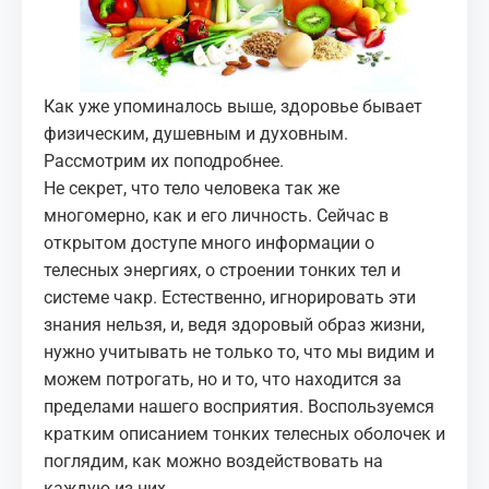
МЕДИА
КОРТЫ
Как уже упоминалось выше, здоровье бывает
КОНТАКТЫ
физическим, душевным и духовным.
Рассмотрим их поподробнее.
Не секрет, что тело человека так же
UZ-PIN
многомерно, как и его личность. Сейчас в
открытом доступе много информации о
телесных энергиях, о строении тонких тел и
системе чакр. Естественно, игнорировать эти
знания нельзя, и, ведя здоровый образ жизни,
нужно учитывать не только то, что мы видим и
можем потрогать, но и то, что находится за
пределами нашего восприятия. Воспользуемся
кратким описанием тонких телесных оболочек и
поглядим, как можно воздействовать на
каждую из них.