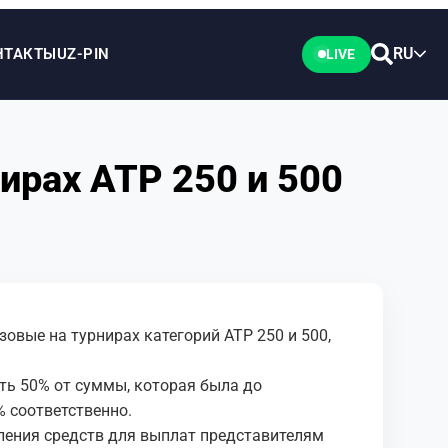
RU
НТАКТЫ
UZ-PIN
LIVE
рах ATP 250 и 500
вые на турнирах категорий ATP 250 и 500,
ь 50% от суммы, которая была до
% соответственно.
ления средств для выплат представителям