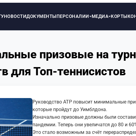
ТУ
НОВОСТИ
ДОКУМЕНТЫ
ПЕРСОНАЛИИ
МЕДИА
КОРТЫ
КО
льные призовые на турни
тв для Топ-теннисистов
Руководство ATP повысит минимальные призо
которые пройдут до Уимблдона.
Изначально призовые должны были составит
пандемии. Теперь они увеличатся до 80 и 60
Это стало возможным за счёт перераспреде