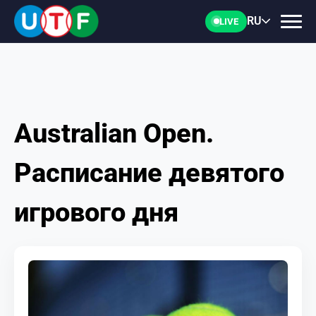
RU
LIVE
Australian Open.
ГЛАВНАЯ
Расписание девятого
ФТУ
игрового дня
НОВОСТИ
ДОКУМЕНТЫ
ПЕРСОНАЛИИ