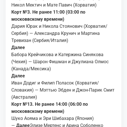
Никол Мектич и Мате Павич (Хорватия)
Корт №3. Не ранее 11:00 (03:00 по
московвскому времени)
Дария Юрак и Никола Стоянович (Хорватия/
Сербия) — Александра Крунич и Мартина
Тревизан (Сербия/Италия)
Далее
Бабора Крейчикова и Катержина Синякова
(Чехия) — Шарон Фишман и Джулиана Олмос
(Канада/Мексика)
Далее
Иван Додиг и Филип Поласок (Хорватия/
Словакия) — Мэттью Эбден и Джон-Парик Смит
(Австралия)
Корт №13. Не ранее 14:00 (06:00 по
московвскому времени)
Шуко Аояма и Эри Шибахара (Япония)
—
Далее
Элизе Мертенс и Арина Соболенко