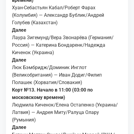
времени)
Хуан-Себастьян Кабал/Роберт Фарах
(Колумбия) — Александр Бублик/Андрей
Голубев (Казахстан)
Далее
Лаура Зигемунд/Вера Звонарёва (Германия/
Россия) — Катерина Бондаренк/Надежда
Киченок (Украина)
Далее
Люк Бэмбридж/Доминик Инглот
(Великобритания) — Иван Додиг/Филип
Полашек (Хорватия/Словакия)
Корт №13. Начало в 11:00 (03:00 по
московскому времени)
Людмила Киченок/Елена Остапенко (Украина/
Латвия) — Андрея Миту/Ралуца Олару
(Румыния)
Далее