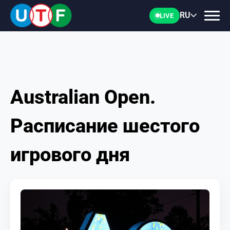
RU
LIVE
Australian Open.
ГЛАВНАЯ
Расписание шестого
ФТУ
игрового дня
НОВОСТИ
ДОКУМЕНТЫ
ПЕРСОНАЛИИ