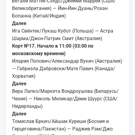
Бетани Маттек-Сэндс/Джейми Маррей (США/
Великобритания) — Йин-Йин Дуань/Рохан
Бопанна (Китай/Индия)
Далее
Ига Свёнтек/Лукаш Кубот (Польша) — Астра
Шарма/Джон-Патрик Смит (Австралия)
Корт №17. Начало в 11:00 (03:00 по
московскому времени)
Илария Попович/Александар Вукич (Австралия)
— Габриэла Дабровски/Мате Павич (Канада/
Хорватия)
Далее
Вера Лапко/Маркета Вондроушова (Беларусь/
Чехия) — Николь Меликар/Деми Шуурс (США/
Нидерланды)
Далее
Томислав Бркич/Айшам Куреши (Босния и
Герцеговина/Пакистан) — Раджив Рам/Джо