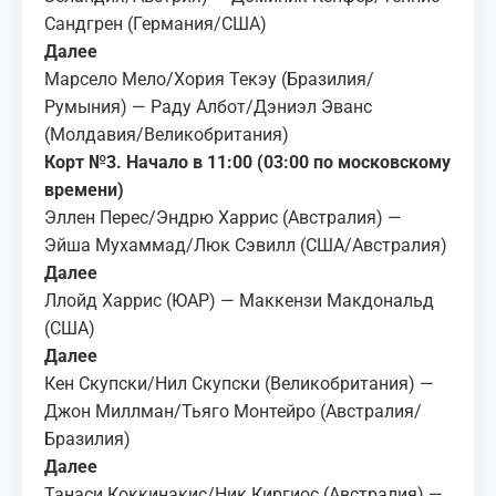
Сандгрен (Германия/США)
Далее
Марсело Мело/Хория Текэу (Бразилия/
Румыния) — Раду Албот/Дэниэл Эванс
(Молдавия/Великобритания)
Корт №3. Начало в 11:00 (03:00 по московскому
времени)
Эллен Перес/Эндрю Харрис (Австралия) —
Эйша Мухаммад/Люк Сэвилл (США/Австралия)
Далее
Ллойд Харрис (ЮАР) — Маккензи Макдональд
(США)
Далее
Кен Скупски/Нил Скупски (Великобритания) —
Джон Миллман/Тьяго Монтейро (Австралия/
Бразилия)
Далее
Танаси Коккинакис/Ник Киргиос (Австралия) —