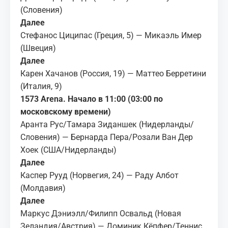
(Словения)
Далее
Стефанос Циципас (Греция, 5) — Микаэль Имер
(Швеция)
Далее
Карен Хачанов (Россия, 19) — Маттео Берретини
(Италия, 9)
1573 Arena. Начало в 11:00 (03:00 по
московскому времени)
Аранта Рус/Тамара Зиданшек (Нидерланды/
Словения) — Бернарда Пера/Розали Ван Дер
Хоек (США/Нидерланды)
Далее
Каспер Рууд (Норвегия, 24) — Раду Албот
(Молдавия)
Далее
Маркус Дэниэлл/Филипп Освальд (Новая
Зеландия/Австрия ) — Доминик Кёпфер/Теннис