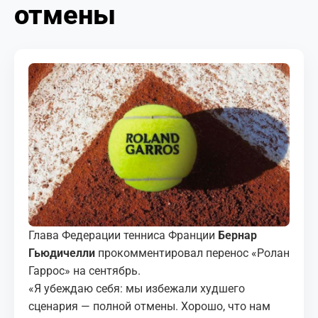
отмены
МЕДИА
КОРТЫ
КОНТАКТЫ
UZ-PIN
Глава Федерации тенниса Франции
Бернар
Гьюдичелли
прокомментировал перенос «Ролан
Гаррос» на сентябрь.
«Я убеждаю себя: мы избежали худшего
сценария — полной отмены. Хорошо, что нам