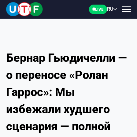
RU
LIVE
Бернар Гьюдичелли —
ГЛАВНАЯ
о переносе «Ролан
ФТУ
Гаррос»: Мы
НОВОСТИ
избежали худшего
ДОКУМЕНТЫ
сценария — полной
ПЕРСОНАЛИИ