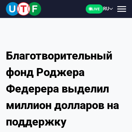
RU
LIVE
Благотворительный
ГЛАВНАЯ
фонд Роджера
ФТУ
Федерера выделил
НОВОСТИ
миллион долларов на
ДОКУМЕНТЫ
поддержку
ПЕРСОНАЛИИ