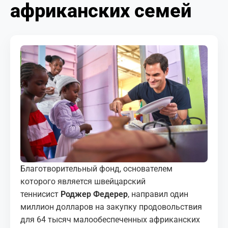
африканских семей
МЕДИА
КОРТЫ
КОНТАКТЫ
UZ-PIN
Благотворительный фонд, основателем
которого является швейцарский
теннисист
Роджер Федерер
, направил один
миллион долларов на закупку продовольствия
для 64 тысяч малообеспеченных африканских