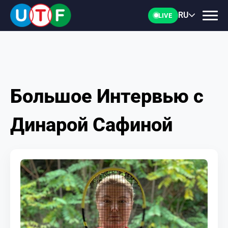
RU
LIVE
Большое Интервью с
ГЛАВНАЯ
Динарой Сафиной
ФТУ
НОВОСТИ
ДОКУМЕНТЫ
ПЕРСОНАЛИИ