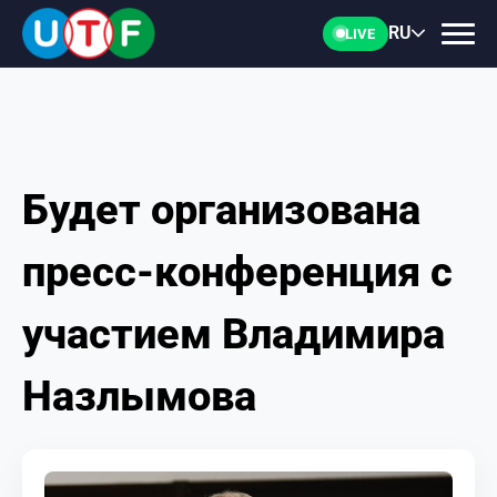
RU
LIVE
Будет организована
ГЛАВНАЯ
пресс-конференция с
ФТУ
участием Владимира
НОВОСТИ
Назлымова
ДОКУМЕНТЫ
ПЕРСОНАЛИИ