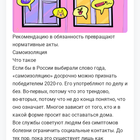
МЕДИА
КОРТЫ
Рекомендацию в обязанность превращают
КОНТАКТЫ
нормативные акты.
Самоизоляция
UZ-PIN
Что такое
Если бы в России выбирали слово года,
«самоизоляцию» досрочно можно признать
победителем 2020‑го. Его употребляют по делу и
без. Во‑первых, потому что это трендово,
во‑вторых, потому что не до конца понятно, что
оно означает. Многое зависит от того, кто и в
какой форме просит вас оставаться дома.
Все службы советуют людям без симптомов
болезни ограничить социальные контакты. До
тех пор, пока это существует лишь как