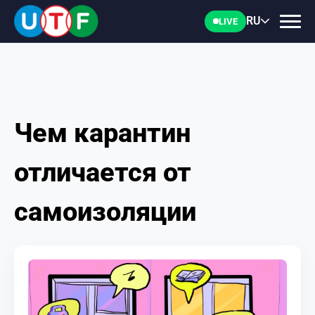
RU
LIVE
Чем карантин
ГЛАВНАЯ
отличается от
ФТУ
самоизоляции
НОВОСТИ
ДОКУМЕНТЫ
ПЕРСОНАЛИИ