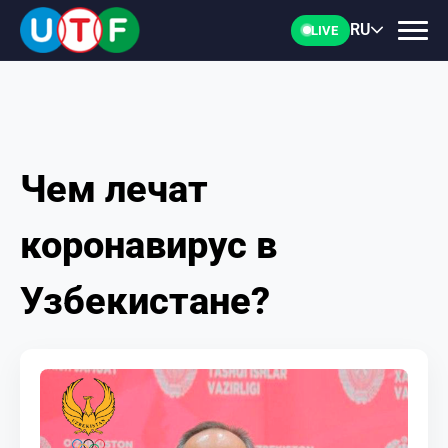
RU
LIVE
Чем лечат
ГЛАВНАЯ
коронавирус в
ФТУ
Узбекистане?
НОВОСТИ
ДОКУМЕНТЫ
ПЕРСОНАЛИИ