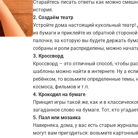
Старайтесь писать ответы как можно смешне
история.
2. Создаём театр
Устройте дома настоящий кукольный театр! 
из бумаги и приклейте их обратной стороной
палочке, за которую вы будете держать бума
собраны и роли распределены, можно начать
3. Кроссворд
Кроссворд – это отличный способ, чтобы ра
шаблоны можно найти в интернете. Ну а есл
ребёнком, то возьмите определенные темы, н
космоса, фильмов и т.п.
4. Крокодил на бумаге
Принцип игры такой же, как и в классическо
загаданное слово на бумаге. Тот, кто угадае
5. Пазл или мозаика
Наверняка, дома, у вас есть старые журнал
могут вам пригодиться: возьмите картонный