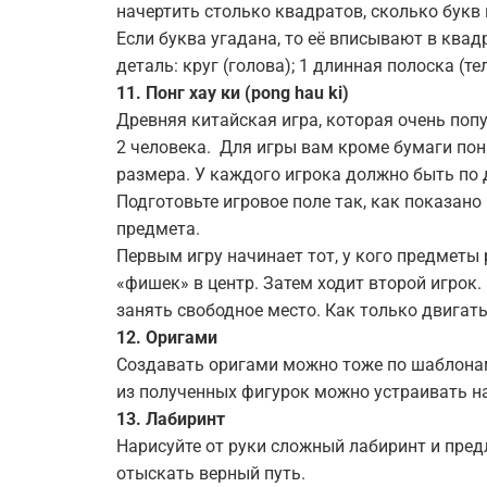
начертить столько квадратов, сколько букв
Если буква угадана, то её вписывают в квадр
деталь: круг (голова); 1 длинная полоска (тел
11. Понг
хау
ки
(pong hau ki)
Древняя китайская игра, которая очень попу
2 человека. Для игры вам кроме бумаги по
размера. У каждого игрока должно быть по 
Подготовьте игровое поле так, как показано
предмета.
Первым игру начинает тот, у кого предметы
«фишек» в центр. Затем ходит второй игрок
занять свободное место. Как только двигать
12.
Оригами
Создавать оригами можно тоже по шаблонам,
из полученных фигурок можно устраивать н
13.
Лабиринт
Нарисуйте от руки сложный лабиринт и пре
отыскать верный путь.