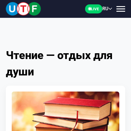
RU
LIVE
Чтение — отдых для
ГЛАВНАЯ
души
ФТУ
НОВОСТИ
ДОКУМЕНТЫ
ПЕРСОНАЛИИ