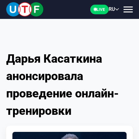
RU
LIVE
Дарья Касаткина
ГЛАВНАЯ
анонсировала
ФТУ
проведение онлайн-
НОВОСТИ
тренировки
ДОКУМЕНТЫ
ПЕРСОНАЛИИ