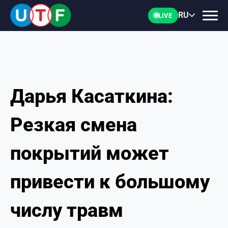
RU
LIVE
Дарья Касаткина:
ГЛАВНАЯ
Резкая смена
ФТУ
покрытий может
НОВОСТИ
привести к большому
ДОКУМЕНТЫ
числу травм
ПЕРСОНАЛИИ