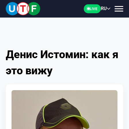
RU
LIVE
Денис Истомин: как я
ГЛАВНАЯ
это вижу
ФТУ
НОВОСТИ
ДОКУМЕНТЫ
ПЕРСОНАЛИИ