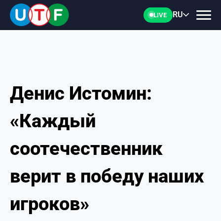
RU
LIVE
Денис Истомин:
ГЛАВНАЯ
«Каждый
ФТУ
соотечественник
НОВОСТИ
верит в победу наших
ДОКУМЕНТЫ
игроков»
ПЕРСОНАЛИИ