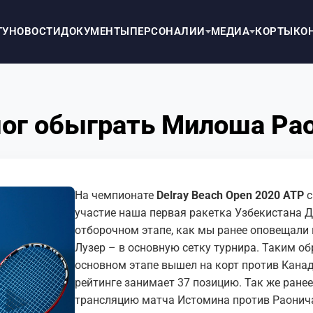
ТУ
НОВОСТИ
ДОКУМЕНТЫ
ПЕРСОНАЛИИ
МЕДИА
КОРТЫ
КО
мог обыграть Милоша Ра
На чемпионате
Delray Beach Open 2020 ATP
с
участие наша первая ракетка Узбекистана Д
отборочном этапе, как мы ранее оповещали 
Лузер – в основную сетку турнира. Таким о
основном этапе вышел на корт против Кана
рейтинге занимает 37 позицию. Так же ране
трансляцию матча Истомина против Раонича