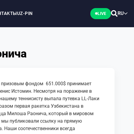
RU
НТАКТЫ
UZ-PIN
LIVE
онича
 призовым фондом 651.000$ принимает
енис Истомин. Несмотря на поражение в
нашему теннисисту выпала путевка LL-Лаки
бразом первая ракетка Узбекистана в
дца Милоша Раонича, который в мировом
е мы публиковали ссылку на прямую
. Наши соотечественники всегда