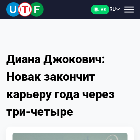
RU
LIVE
Диана Джокович:
ГЛАВНАЯ
Новак закончит
ФТУ
карьеру года через
НОВОСТИ
три-четыре
ДОКУМЕНТЫ
ПЕРСОНАЛИИ