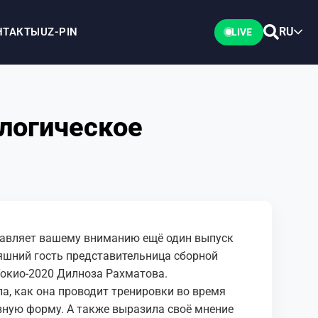
RU
НТАКТЫ
UZ-PIN
LIVE
ологическое
авляет вашему вниманию ещё один выпуск
яшний гость представительница сборной
 Токио-2020 Дилноза Рахматова.
а, как она проводит тренировки во время
вную форму. А также выразила своё мнение