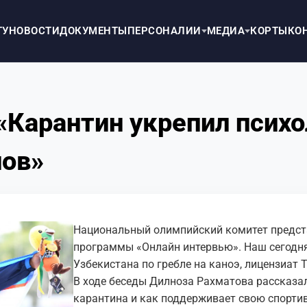
ТУ
НОВОСТИ
ДОКУМЕНТЫ
ПЕРСОНАЛИИ
МЕДИА
КОРТЫ
КО
«Карантин укрепил псих
нов»
Национальный олимпийский комитет предст
программы «Онлайн интервью». Наш сегодн
Узбекистана по гребле на каноэ, лицензиат
В ходе беседы Дилноза Рахматова рассказал
карантина и как поддерживает свою спорти