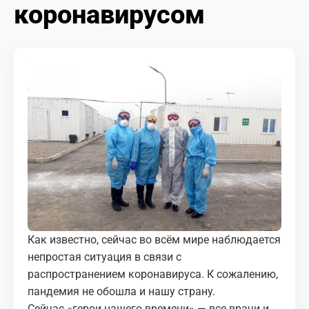
коронавирусом
МЕДИА
КОРТЫ
КОНТАКТЫ
UZ-PIN
Как известно, сейчас во всём мире наблюдается
непростая ситуация в связи с
распространением коронавируса. К сожалению,
пандемия не обошла и нашу страну.
Сейчас «герои нашего времени» — все врачи и