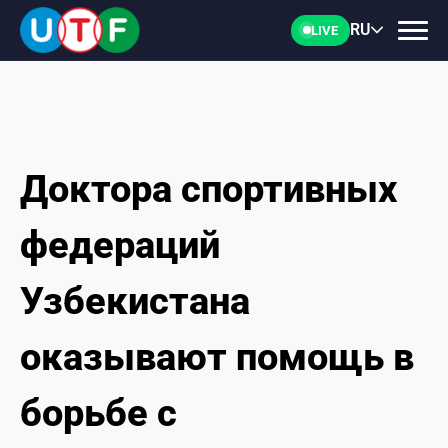
RU
LIVE
Доктора спортивных
ГЛАВНАЯ
федераций
ФТУ
Узбекистана
НОВОСТИ
оказывают помощь в
ДОКУМЕНТЫ
борьбе с
ПЕРСОНАЛИИ