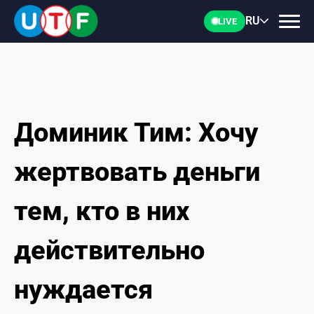
RU
LIVE
Доминик Тим: Хочу
ГЛАВНАЯ
жертвовать деньги
ФТУ
тем, кто в них
НОВОСТИ
действительно
ДОКУМЕНТЫ
нуждается
ПЕРСОНАЛИИ