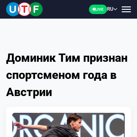
RU
LIVE
Доминик Тим признан
ГЛАВНАЯ
спортсменом года в
ФТУ
Австрии
НОВОСТИ
ДОКУМЕНТЫ
ПЕРСОНАЛИИ