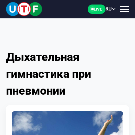
RU
LIVE
Дыхательная
ГЛАВНАЯ
гимнастика при
ФТУ
пневмонии
НОВОСТИ
ДОКУМЕНТЫ
ПЕРСОНАЛИИ