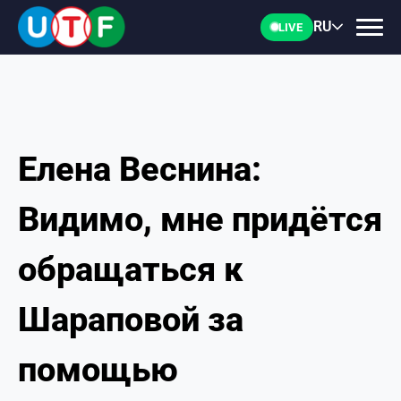
RU
LIVE
Елена Веснина:
ГЛАВНАЯ
Видимо, мне придётся
ФТУ
обращаться к
НОВОСТИ
Шараповой за
ДОКУМЕНТЫ
помощью
ПЕРСОНАЛИИ