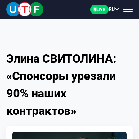
RU
LIVE
Элина СВИТОЛИНА:
ГЛАВНАЯ
«Спонсоры урезали
ФТУ
90% наших
НОВОСТИ
контрактов»
ДОКУМЕНТЫ
ПЕРСОНАЛИИ