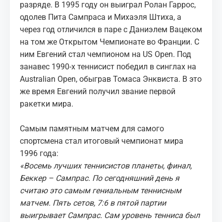
разряде. В 1995 году он выиграл Ролан Гаррос,
одолев
Пита Сампраса
и
Михаэля Штиха
, а
через год отличился в паре с Даниэлем Вацеком
на том же Открытом Чемпионате во Франции. С
ним Евгений стал чемпионом на US Open. Под
занавес 1990-х теннисист победил в синглах на
Australian Open, обыграв Томаса Энквиста. В это
же время Евгений получил звание первой
ракетки мира.
Самым памятным матчем для самого
спортсмена стал итоговый чемпионат мира
1996 года:
«Восемь лучших теннисистов планеты, финал,
Беккер – Сампрас. По сегодняшний день я
считаю это самым гениальным теннисным
матчем. Пять сетов, 7:6 в пятой партии
выигрывает Сампрас. Сам уровень тенниса был