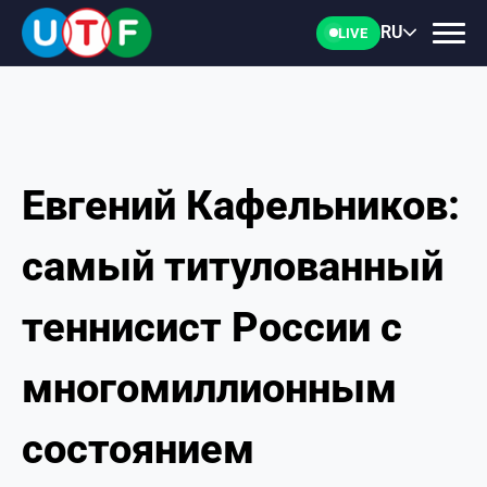
RU
LIVE
Евгений Кафельников:
ГЛАВНАЯ
самый титулованный
ФТУ
теннисист России с
НОВОСТИ
многомиллионным
ДОКУМЕНТЫ
состоянием
ПЕРСОНАЛИИ