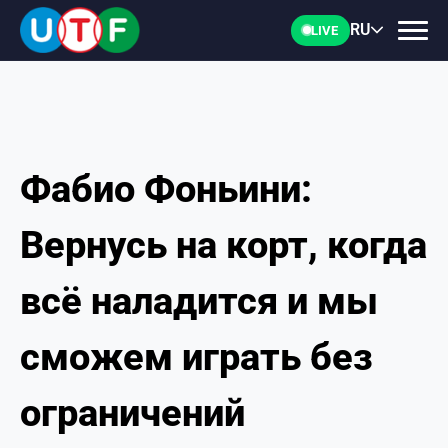
RU
LIVE
Фабио Фоньини:
ГЛАВНАЯ
Вернусь на корт, когда
ФТУ
всё наладится и мы
НОВОСТИ
сможем играть без
ДОКУМЕНТЫ
ограничений
ПЕРСОНАЛИИ