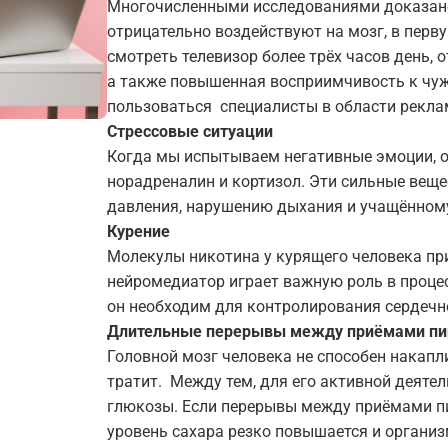
Многочисленными исследованиями доказан
отрицательно воздействуют на мозг, в перв
смотреть телевизор более трёх часов день, 
а также повышенная восприимчивость к чу
пользоваться специалисты в области рекла
Стрессовые ситуации
Когда мы испытываем негативные эмоции, 
норадреналин и кортизол. Эти сильные вещ
давления, нарушению дыхания и учащённом
Курение
Молекулы никотина у курящего человека пр
нейромедиатор играет важную роль в проце
он необходим для контролирования сердечн
Длительные перерывы между приёмами п
Головной мозг человека не способен накапл
тратит. Между тем, для его активной деяте
глюкозы. Если перерывы между приёмами пи
уровень сахара резко повышается и органи