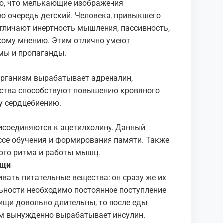
о, что мелькающие изображения
ую очередь детский. Человека, привыкшего
отличают инертность мышления, пассивность,
жому мнению. Этим отлично умеют
мы и пропаганды.
организм вырабатывает адреналин,
ества способствуют повышению кровяного
у сердцебиению.
исоединяются к ацетилхолину. Данный
ссе обучения и формирования памяти. Также
ого ритма и работы мышц.
ищи
ивать питательные вещества: он сразу же их
льности необходимо постоянное поступление
щи довольно длительны, то после еды
зм вынужденно вырабатывает инсулин.