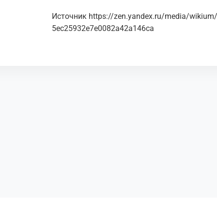
Источник
https://zen.yandex.ru/media/wikium/
5ec25932e7e0082a42a146ca