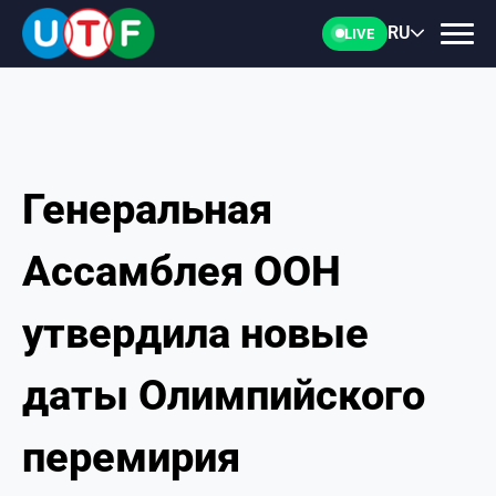
RU
LIVE
Генеральная
ГЛАВНАЯ
Ассамблея ООН
ФТУ
утвердила новые
НОВОСТИ
даты Олимпийского
ДОКУМЕНТЫ
перемирия
ПЕРСОНАЛИИ