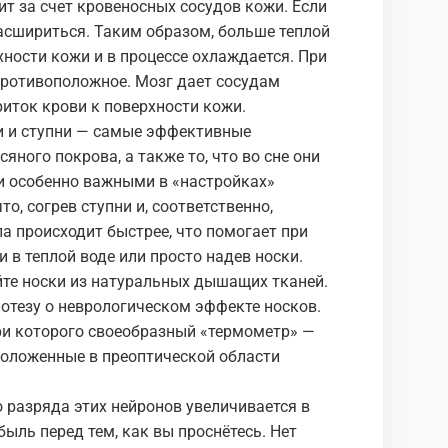
ит за счет кровеносных сосудов кожи. Если
асшириться. Таким образом, больше теплой
хности кожи и в процессе охлаждается. При
противоположное. Мозг дает сосудам
иток крови к поверхности кожи.
и и ступни — самые эффективные
яного покрова, а также то, что во сне они
ни особенно важными в «настройках»
о, согрев ступни и, соответственно,
а происходит быстрее, что помогает при
ги в теплой воде или просто надев носки.
йте носки из натуральных дышащих тканей.
отезу о неврологическом эффекте носков.
ри которого своеобразный «термометр» —
положенные в преоптической области
о разряда этих нейронов увеличивается в
быль перед тем, как вы проснётесь. Нет