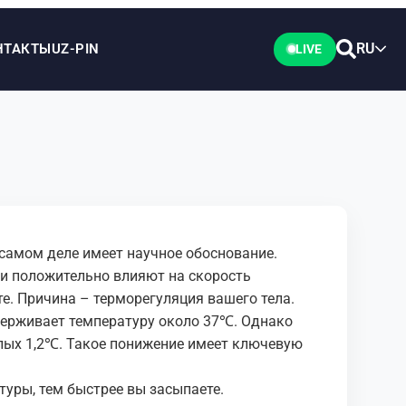
RU
НТАКТЫ
UZ-PIN
LIVE
 самом деле имеет научное обоснование.
ки положительно влияют на скорость
те. Причина – терморегуляция вашего тела.
ерживает температуру около 37℃. Однако
елых 1,2℃. Такое понижение имеет ключевую
уры, тем быстрее вы засыпаете.