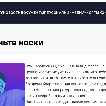
ТУ
НОВОСТИ
ДОКУМЕНТЫ
ПЕРСОНАЛИИ
МЕДИА
КОРТЫ
КО
ньте носки
Эта, казалось бы, смешная на вид фраза, на
Группа корейских ученых выяснила, что нос
засыпания и на то, насколько крепко вы спи
Во время бодрствования ваш организм подд
во время сна температура тела падает на ц
роль в нейробиологии засыпания.
Чем быстрее происходит понижение температ