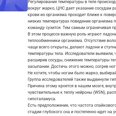
Регулирование температуры в теле происход
вокруг жарко, ЦНС дает указание сосудам р
крови из организма проходит ближе к повер
низких температурах поведение организма 
команду сузится. Тем самым ограничивая пр
В этом процессе важную роль играют ладон
теплообменники организма. Отсутствие волос
чаще всего открыты, делают ладони и ступ
температуры тела. Исследователи выявили, чт
расширив сосуды, снижение температуры тел
засыпании. Достичь этого можно, согрев но
Не хотите, чтобы ногам было жарко, выбира
Группа исследователей также выдвинули гип
Причина этому кроется в нашем мозге, внут
чувствительные к теплу нейроны (WSN), рас
гипоталамуса.
Есть предположение, что частота спайковог
стадии глубокого сна и постепенно идет на у