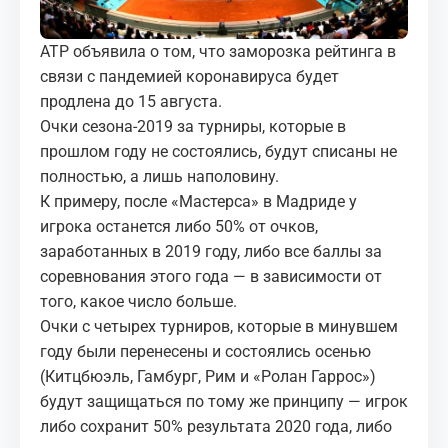
МЕДИА
ATP объявила о том, что заморозка рейтинга в
КОРТЫ
связи с пандемией коронавируса будет
продлена до 15 августа.
КОНТАКТЫ
Очки сезона-2019 за турниры, которые в
прошлом году не состоялись, будут списаны не
UZ-PIN
полностью, а лишь наполовину.
К примеру, после «Мастерса» в Мадриде у
игрока останется либо 50% от очков,
заработанных в 2019 году, либо все баллы за
соревнования этого года — в зависимости от
того, какое число больше.
Очки с четырех турниров, которые в минувшем
году были перенесены и состоялись осенью
(Китцбюэль, Гамбург, Рим и «Ролан Гаррос»)
будут защищаться по тому же принципу — игрок
либо сохранит 50% результата 2020 года, либо