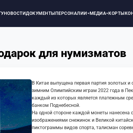
ТУ
НОВОСТИ
ДОКУМЕНТЫ
ПЕРСОНАЛИИ
МЕДИА
КОРТЫ
КО
подарок для нумизматов
В Китае выпущена первая партия золотых и
зимним Олимпийским играм 2022 года в Пеки
каждый из которых является платежным ср
банком Поднебесной.
На одной стороне каждой монеты нанесена 
изображениями снежинок и Великой китайско
пиктограммы видов спорта, талисман соревн