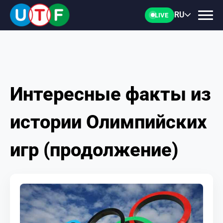
RU
LIVE
Интересные факты из
ГЛАВНАЯ
истории Олимпийских
ФТУ
игр (продолжение)
НОВОСТИ
ДОКУМЕНТЫ
ПЕРСОНАЛИИ