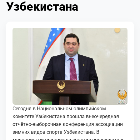
Узбекистана
МЕДИА
КОРТЫ
КОНТАКТЫ
UZ-PIN
Сегодня в Национальном олимпийском
комитете Узбекистана прошла внеочередная
отчётно-выборочная конференция ассоциации
зимних видов спорта Узбекистана. В
мероприятии принимали участие председатель