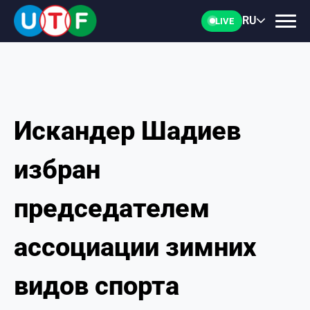
RU
LIVE
Искандер Шадиев
ГЛАВНАЯ
избран
ФТУ
председателем
НОВОСТИ
ассоциации зимних
ДОКУМЕНТЫ
видов спорта
ПЕРСОНАЛИИ